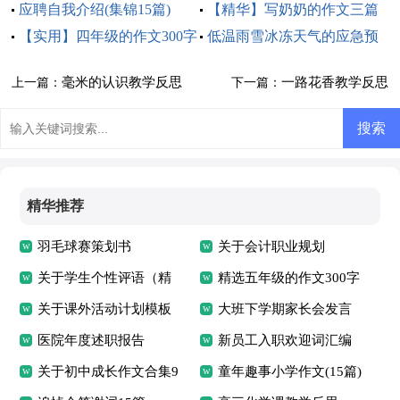
应聘自我介绍(集锦15篇)
【精华】写奶奶的作文三篇
【实用】四年级的作文300字
低温雨雪冰冻天气的应急预
5篇
案
毫米的认识教学反思
一路花香教学反思
上一篇：
下一篇：
精华推荐
羽毛球赛策划书
关于会计职业规划
关于学生个性评语（精
精选五年级的作文300字
选50句）
关于课外活动计划模板
集合8篇
大班下学期家长会发言
合集十篇
医院年度述职报告
稿
新员工入职欢迎词汇编
关于初中成长作文合集9
15篇
童年趣事小学作文(15篇)