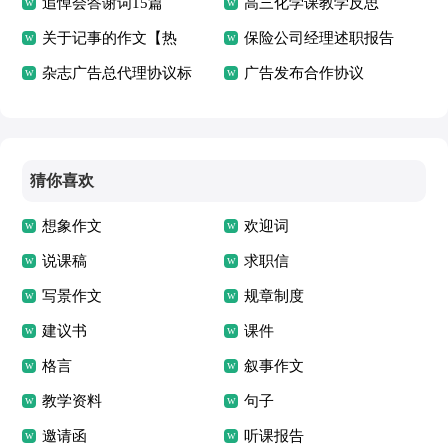
篇
追悼会答谢词15篇
高三化学课教学反思
关于记事的作文【热
保险公司经理述职报告
门】
杂志广告总代理协议标
广告发布合作协议
准版
猜你喜欢
想象作文
欢迎词
说课稿
求职信
写景作文
规章制度
建议书
课件
格言
叙事作文
教学资料
句子
邀请函
听课报告