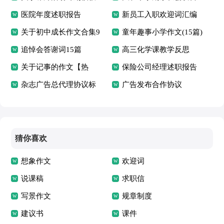
合集十篇
医院年度述职报告
稿
新员工入职欢迎词汇编
关于初中成长作文合集9
15篇
童年趣事小学作文(15篇)
篇
追悼会答谢词15篇
高三化学课教学反思
关于记事的作文【热
保险公司经理述职报告
门】
杂志广告总代理协议标
广告发布合作协议
准版
猜你喜欢
想象作文
欢迎词
说课稿
求职信
写景作文
规章制度
建议书
课件