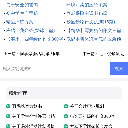
关于安全的警句
会
环境污染的应急预案
初中学生自荐信
养老保险申请书15篇
精品演练方案
校园景物作文(汇编15篇)
应聘自我介绍(集锦15篇)
【精华】写奶奶的作文三篇
【实用】四年级的作文300字
低温雨雪冰冻天气的应急预
5篇
案
同学聚会活动策划(集
元旦促销策划
上一篇：
下一篇：
锦15篇)
精华推荐
羽毛球赛策划书
关于会计职业规划
关于学生个性评语（精
精选五年级的作文300字
选50句）
关于课外活动计划模板
集合8篇
大班下学期家长会发言