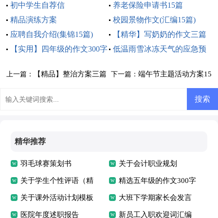
初中学生自荐信
养老保险申请书15篇
精品演练方案
校园景物作文(汇编15篇)
应聘自我介绍(集锦15篇)
【精华】写奶奶的作文三篇
【实用】四年级的作文300字
低温雨雪冰冻天气的应急预
5篇
案
【精品】整治方案三篇
端午节主题活动方案15
上一篇：
下一篇：
篇
精华推荐
羽毛球赛策划书
关于会计职业规划
关于学生个性评语（精
精选五年级的作文300字
选50句）
关于课外活动计划模板
集合8篇
大班下学期家长会发言
合集十篇
医院年度述职报告
稿
新员工入职欢迎词汇编