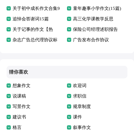
关于初中成长作文合集9
15篇
童年趣事小学作文(15篇)
篇
追悼会答谢词15篇
高三化学课教学反思
关于记事的作文【热
保险公司经理述职报告
门】
杂志广告总代理协议标
广告发布合作协议
准版
猜你喜欢
想象作文
欢迎词
说课稿
求职信
写景作文
规章制度
建议书
课件
格言
叙事作文