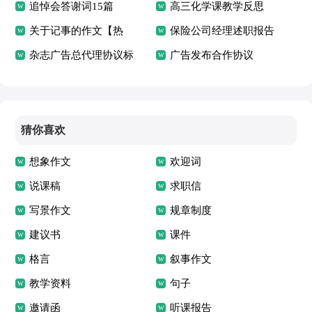
篇
追悼会答谢词15篇
高三化学课教学反思
关于记事的作文【热
保险公司经理述职报告
门】
杂志广告总代理协议标
广告发布合作协议
准版
猜你喜欢
想象作文
欢迎词
说课稿
求职信
写景作文
规章制度
建议书
课件
格言
叙事作文
教学资料
句子
邀请函
听课报告