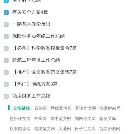
关于教学总结
2
有关安全方案4篇
3
一路花香教学反思
4
保险业务员年终工作总结
5
【必备】科学教案模板集合7篇
6
建筑工程年度工作总结
7
【推荐】语文教案范文集锦7篇
8
【热门】演练方案3篇
9
酒店财务工作总结
10
友情链接
音响屋
尹破魔博客
开源作文网
谷夏时尚网
:
盈妍作文网
书童网
华中范文网
知网论文网
精英文库
桃李阅读网
格灵范文网
大通网
日子宝文库
范文资源网