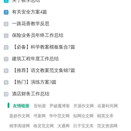
关于教学总结
2
有关安全方案4篇
3
一路花香教学反思
4
保险业务员年终工作总结
5
【必备】科学教案模板集合7篇
6
建筑工程年度工作总结
7
【推荐】语文教案范文集锦7篇
8
【热门】演练方案3篇
9
酒店财务工作总结
10
友情链接
音响屋
尹破魔博客
开源作文网
谷夏时尚网
:
盈妍作文网
书童网
华中范文网
知网论文网
精英文库
桃李阅读网
格灵范文网
大通网
日子宝文库
范文资源网