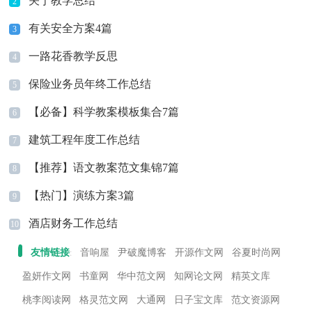
关于教学总结
2
有关安全方案4篇
3
一路花香教学反思
4
保险业务员年终工作总结
5
【必备】科学教案模板集合7篇
6
建筑工程年度工作总结
7
【推荐】语文教案范文集锦7篇
8
【热门】演练方案3篇
9
酒店财务工作总结
10
友情链接
音响屋
尹破魔博客
开源作文网
谷夏时尚网
:
盈妍作文网
书童网
华中范文网
知网论文网
精英文库
桃李阅读网
格灵范文网
大通网
日子宝文库
范文资源网